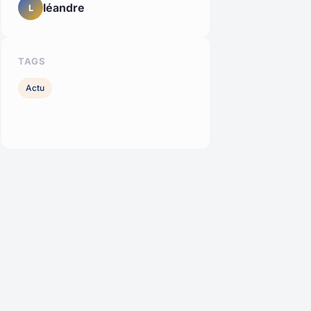
léandre
L
TAGS
Actu