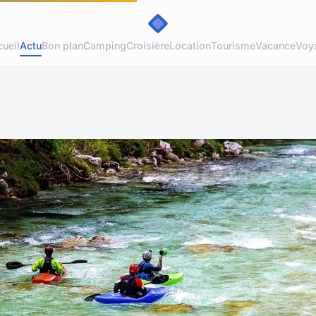
ueil
Actu
Bon plan
Camping
Croisière
Location
Tourisme
Vacance
Voy