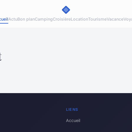
ueil
Actu
Bon plan
Camping
Croisière
Location
Tourisme
Vacance
Voy
t
LIENS
Accueil