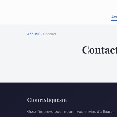
Acc
Accueil
›
Contact
Contac
Ctouristiquesm
Osez l'imprévu pour nourrir vos envies d'ailleurs.